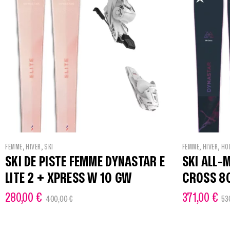
,
,
,
,
FEMME
HIVER
SKI
FEMME
HIVER
HO
SKI DE PISTE FEMME DYNASTAR E
SKI ALL-
LITE 2 + XPRESS W 10 GW
CROSS 80
280,00
€
371,00
€
400,00
€
53