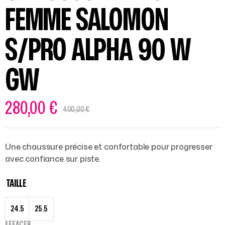
FEMME SALOMON
S/PRO ALPHA 90 W
GW
280,00
€
400,00
€
Une chaussure précise et confortable pour progresser
avec confiance sur piste.
TAILLE
24.5
25.5
EFFACER