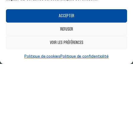
Achetez vos articles de sport en ligne ou en Click &
Collect dans notre magasin !
ACCEPTER
REFUSER
À PROPOS
BOUTIQUE
VOIR LES PRÉFÉRENCES
ACCUEIL
HOMME
Politique de cookies
Politique de confidentialité
A PROPOS
FEMME
MAGASIN À SAINT-LOUIS
HIVER
CLUBS
RANDONNÉE
ENTREPRISES
LIFESTYLE
AIDE
SUIVEZ-NOUS
CONDITIONS GÉNÉRALES DE VENTE
FACEBOOK