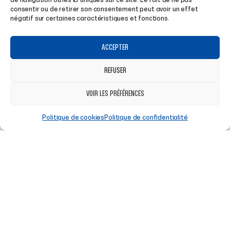
cookies.
consentir ou de retirer son consentement peut avoir un effet
négatif sur certaines caractéristiques et fonctions.
Voir notre page dédiée à la Politique de cookies.
ACCEPTER
REFUSER
10.
VOIR LES PRÉFÉRENCES
Politique de cookies
Politique de confidentialité
Modification
Cette politique peut être mise à jour à tout moment
pour rester conforme à la réglementation.