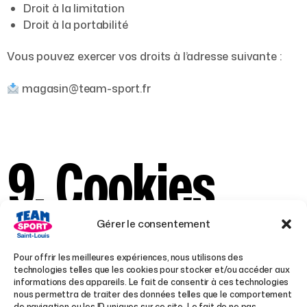
Droit à la limitation
Droit à la portabilité
Vous pouvez exercer vos droits à l’adresse suivante :
magasin@team-sport.fr
9. Cookies
Gérer le consentement
Pour offrir les meilleures expériences, nous utilisons des
Le site utilise des cookies techniques, statistiques et
technologies telles que les cookies pour stocker et/ou accéder aux
éventuellement marketing.
informations des appareils. Le fait de consentir à ces technologies
Vous pouvez modifier vos préférences via la bannière
nous permettra de traiter des données telles que le comportement
de navigation ou les ID uniques sur ce site. Le fait de ne pas