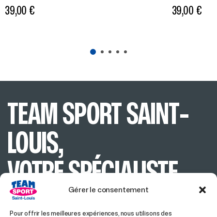
39,00
€
39,00
€
TEAM SPORT SAINT-
LOUIS,
VOTRE SPÉCIALISTE
Gérer le consentement
SPORT & SKI EN
Pour offrir les meilleures expériences, nous utilisons des