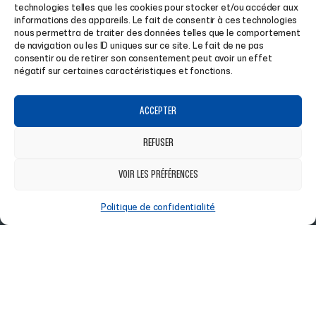
ALSACE
technologies telles que les cookies pour stocker et/ou accéder aux
informations des appareils. Le fait de consentir à ces technologies
nous permettra de traiter des données telles que le comportement
de navigation ou les ID uniques sur ce site. Le fait de ne pas
consentir ou de retirer son consentement peut avoir un effet
Achetez vos articles de sport en ligne ou en Click &
négatif sur certaines caractéristiques et fonctions.
Collect dans notre magasin !
ACCEPTER
REFUSER
À PROPOS
BOUTIQUE
VOIR LES PRÉFÉRENCES
ACCUEIL
HOMME
Politique de confidentialité
A PROPOS
FEMME
MAGASIN À SAINT-LOUIS
HIVER
CLUBS
RANDONNÉE
ENTREPRISES
LIFESTYLE