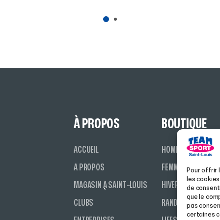
À PROPOS
BOUTIQUE
ACCUEIL
HOMME
A PROPOS
FEMME
Pour offrir
les cookies
MAGASIN À SAINT-LOUIS
HIVER
de consenti
que le comp
CLUBS
RANDONNÉE
pas consent
certaines c