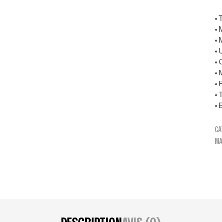
• 
•
• 
• 
• 
• 
• 
• 
• 
CA
MA