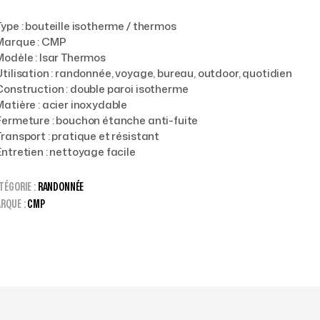
Type : bouteille isotherme / thermos
 Marque : CMP
Modèle : Isar Thermos
Utilisation : randonnée, voyage, bureau, outdoor, quotidien
Construction : double paroi isotherme
Matière : acier inoxydable
Fermeture : bouchon étanche anti-fuite
Transport : pratique et résistant
Entretien : nettoyage facile
TÉGORIE :
RANDONNÉE
RQUE :
CMP