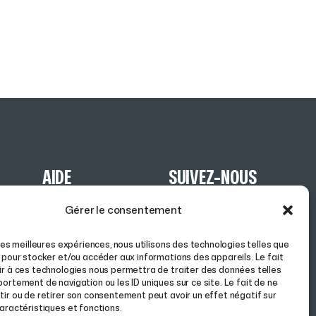
AIDE
SUIVEZ-NOUS
Gérer le consentement
CONDITIONS GÉNÉRALES DE
FACEBOOK
VENTE
INSTAGRAM
 les meilleures expériences, nous utilisons des technologies telles que
POLITIQUE DE COOKIES
 pour stocker et/ou accéder aux informations des appareils. Le fait
r à ces technologies nous permettra de traiter des données telles
POLITIQUE DE
ortement de navigation ou les ID uniques sur ce site. Le fait de ne
CONFIDENTIALITÉ
ir ou de retirer son consentement peut avoir un effet négatif sur
aractéristiques et fonctions.