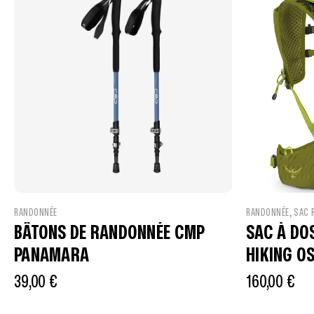
,
RANDONNÉE
RANDONNÉE
SAC 
BÂTONS DE RANDONNÉE CMP
SAC À DOS
PANAMARA
HIKING O
20
39,00
€
160,00
€