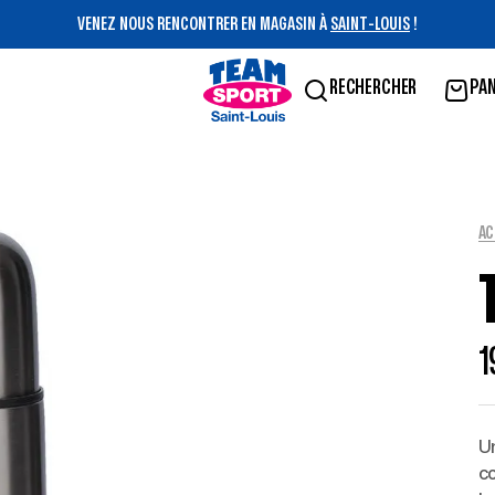
PROFITEZ D'UN SERVICE DE HAUTE QUALITÉ !
RECHERCHER
PAN
AC
1
Un
c