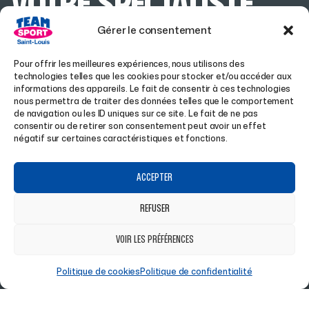
VOTRE SPÉCIALISTE
Gérer le consentement
SPORT & SKI EN
Pour offrir les meilleures expériences, nous utilisons des
ALSACE
technologies telles que les cookies pour stocker et/ou accéder aux
informations des appareils. Le fait de consentir à ces technologies
nous permettra de traiter des données telles que le comportement
de navigation ou les ID uniques sur ce site. Le fait de ne pas
consentir ou de retirer son consentement peut avoir un effet
Achetez vos articles de sport en ligne ou en Click &
négatif sur certaines caractéristiques et fonctions.
Collect dans notre magasin !
ACCEPTER
REFUSER
À PROPOS
BOUTIQUE
VOIR LES PRÉFÉRENCES
ACCUEIL
HOMME
Politique de cookies
Politique de confidentialité
A PROPOS
FEMME
MAGASIN À SAINT-LOUIS
HIVER