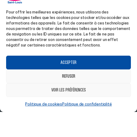
ACCUEIL
HOMME
Pour offrir les meilleures expériences, nous utilisons des
A PROPOS
FEMME
technologies telles que les cookies pour stocker et/ou accéder aux
informations des appareils. Le fait de consentir à ces technologies
MAGASIN À SAINT-LOUIS
HIVER
nous permettra de traiter des données telles que le comportement
de navigation ou les ID uniques sur ce site. Le fait de ne pas
CLUBS
RANDONNÉE
consentir ou de retirer son consentement peut avoir un effet
négatif sur certaines caractéristiques et fonctions.
ENTREPRISES
LIFESTYLE
AIDE
SUIVEZ-NOUS
ACCEPTER
REFUSER
CONDITIONS GÉNÉRALES DE VENTE
FACEBOOK
VOIR LES PRÉFÉRENCES
POLITIQUE DE COOKIES
INSTAGRAM
POLITIQUE DE CONFIDENTIALITÉ
Politique de cookies
Politique de confidentialité
CONTACT