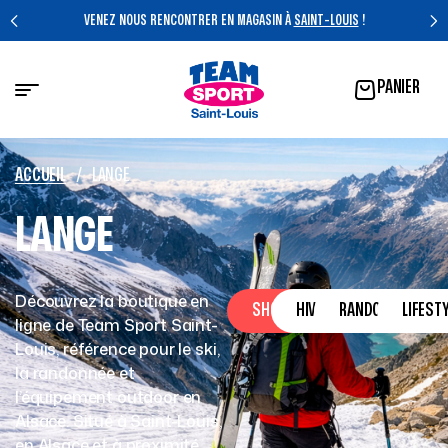
VENEZ NOUS RENCONTRER EN MAGASIN À
SAINT-LOUIS
!
PANIER
ACCUEIL
/
LANGE
LANGE
Découvrez la boutique en
SHOP
HIVER
RANDONNÉE
LIFEST
ligne de Team Sport Saint-
Louis, référence pour le ski,
la randonnée et
l’équipement outdoor en
Alsace. Situé à Saint-Louis,
en Alsace et à proximité