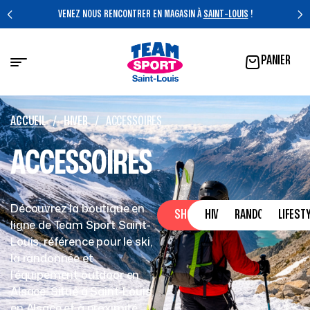
VENEZ NOUS RENCONTRER EN MAGASIN À
SAINT-LOUIS
!
PANIER
ACCUEIL
/
HIVER
/
ACCESSOIRES
ACCESSOIRES
Découvrez la boutique en
SHOP
HIVER
RANDONNÉE
LIFEST
ligne de Team Sport Saint-
Louis, référence pour le ski,
la randonnée et
l’équipement outdoor en
Alsace. Situé à Saint-Louis,
en Alsace et à proximité