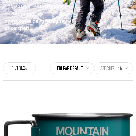
des Vosges, notre magasin
accompagne les
passionnés de montagne
et de sport.
FILTRE
TRI PAR DÉFAUT
AFFICHER
16