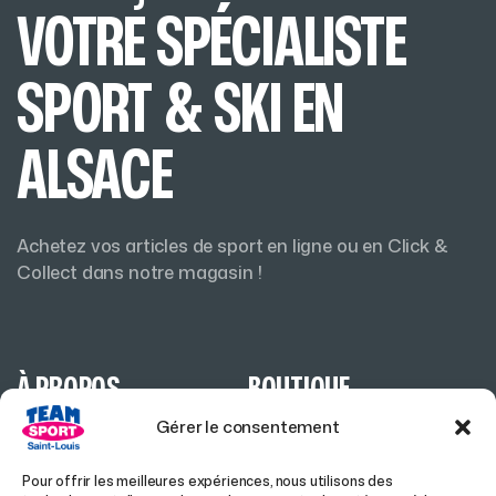
VOTRE SPÉCIALISTE
SPORT & SKI EN
ALSACE
Achetez vos articles de sport en ligne ou en Click &
Collect dans notre magasin !
À PROPOS
BOUTIQUE
Gérer le consentement
ACCUEIL
HOMME
Pour offrir les meilleures expériences, nous utilisons des
A PROPOS
FEMME