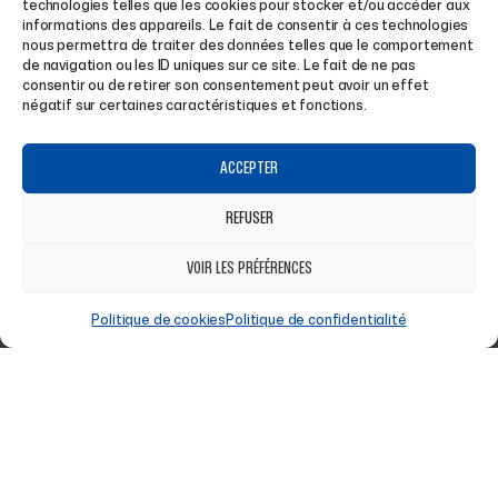
technologies telles que les cookies pour stocker et/ou accéder aux
informations des appareils. Le fait de consentir à ces technologies
MAGASIN À SAINT-LOUIS
HIVER
nous permettra de traiter des données telles que le comportement
de navigation ou les ID uniques sur ce site. Le fait de ne pas
CLUBS
RANDONNÉE
consentir ou de retirer son consentement peut avoir un effet
négatif sur certaines caractéristiques et fonctions.
ENTREPRISES
LIFESTYLE
AIDE
SUIVEZ-NOUS
ACCEPTER
REFUSER
CONDITIONS GÉNÉRALES DE VENTE
FACEBOOK
VOIR LES PRÉFÉRENCES
POLITIQUE DE COOKIES
INSTAGRAM
POLITIQUE DE CONFIDENTIALITÉ
Politique de cookies
Politique de confidentialité
CONTACT
© TOUS DROITS RÉSERVÉS
TEAM SPORT SAINT-LOUIS
2026
CONDITIONS GÉNÉRALES
POLITIQUE DE
POLITIQUE DE
DE VENTE
COOKIES
CONFIDENTIALITÉ