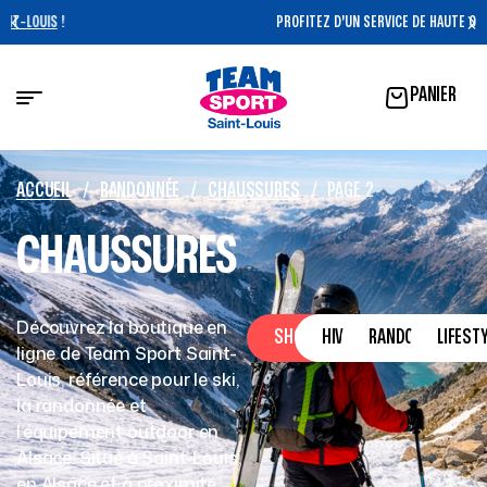
PROFITEZ D'UN SERVICE DE HAUTE QUALITÉ !
PANIER
ACCUEIL
/
RANDONNÉE
/
CHAUSSURES
/
PAGE 2
CHAUSSURES
Découvrez la boutique en
SHOP
HIVER
RANDONNÉE
LIFEST
ligne de Team Sport Saint-
Louis, référence pour le ski,
la randonnée et
l’équipement outdoor en
Alsace. Situé à Saint-Louis,
en Alsace et à proximité