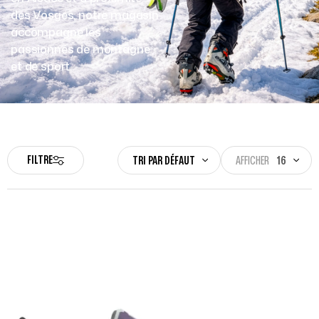
des Vosges, notre magasin
accompagne les
passionnés de montagne
et de sport.
FILTRE
TRI PAR DÉFAUT
AFFICHER
16