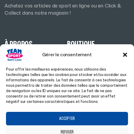
Achetez vos articles de sport en ligne ou en Click &
Collect dans notre magasin !
À PROPOS
BOUTIQUE
Gérer le consentement
ACCUEIL
HOMME
Pour offrir les meilleures expériences, nous utilisons des
A PROPOS
FEMME
technologies telles que les cookies pour stocker et/ou accéder aux
informations des appareils. Le fait de consentir à ces technologies
MAGASIN À SAINT-LOUIS
HIVER
nous permettra de traiter des données telles que le comportement
de navigation ou les ID uniques sur ce site. Le fait de ne pas
CLUBS
RANDONNÉE
consentir ou de retirer son consentement peut avoir un effet
négatif sur certaines caractéristiques et fonctions.
ENTREPRISES
LIFESTYLE
AIDE
SUIVEZ-NOUS
ACCEPTER
REFUSER