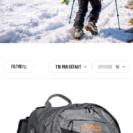
des Vosges, notre magasin
accompagne les
passionnés de montagne
et de sport.
FILTRE
TRI PAR DÉFAUT
AFFICHER
16