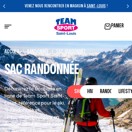
VENEZ NOUS RENCONTRER EN MAGASIN À
SAINT-LOUIS
!
PANIER
ACCUEIL
/
RANDONNÉE
/
SAC RANDONNÉE
SAC RANDONNÉE
Découvrez la boutique en
SHOP
HIVER
RANDONNÉE
LIFEST
ligne de Team Sport Saint-
Louis, référence pour le ski,
la randonnée et
l’équipement outdoor en
Alsace. Situé à Saint-Louis,
en Alsace et à proximité