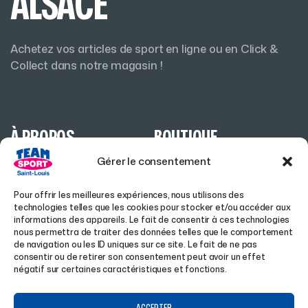
ALSACE
Achetez vos articles de sport en ligne ou en Click &
Collect dans notre magasin !
À PROPOS
BOUTIQUE
Gérer le consentement
ACCUEIL
HOMME
Pour offrir les meilleures expériences, nous utilisons des
A PROPOS
FEMME
technologies telles que les cookies pour stocker et/ou accéder aux
informations des appareils. Le fait de consentir à ces technologies
MAGASIN À SAINT-LOUIS
HIVER
nous permettra de traiter des données telles que le comportement
de navigation ou les ID uniques sur ce site. Le fait de ne pas
CLUBS
RANDONNÉE
consentir ou de retirer son consentement peut avoir un effet
négatif sur certaines caractéristiques et fonctions.
ENTREPRISES
LIFESTYLE