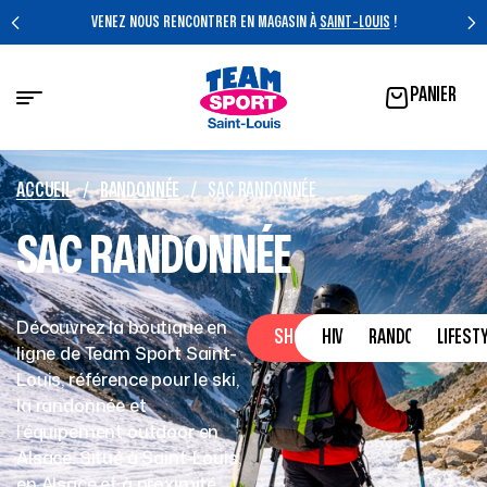
NEZ NOUS RENCONTRER EN MAGASIN À
SAINT-LOUIS
!
PANIER
ACCUEIL
/
RANDONNÉE
/
SAC RANDONNÉE
SAC RANDONNÉE
Découvrez la boutique en
SHOP
HIVER
RANDONNÉE
LIFEST
ligne de Team Sport Saint-
Louis, référence pour le ski,
la randonnée et
l’équipement outdoor en
Alsace. Situé à Saint-Louis,
en Alsace et à proximité