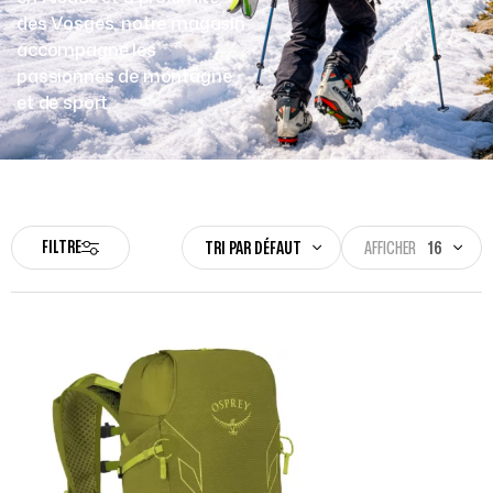
des Vosges, notre magasin
accompagne les
passionnés de montagne
et de sport.
FILTRE
TRI PAR DÉFAUT
AFFICHER
16