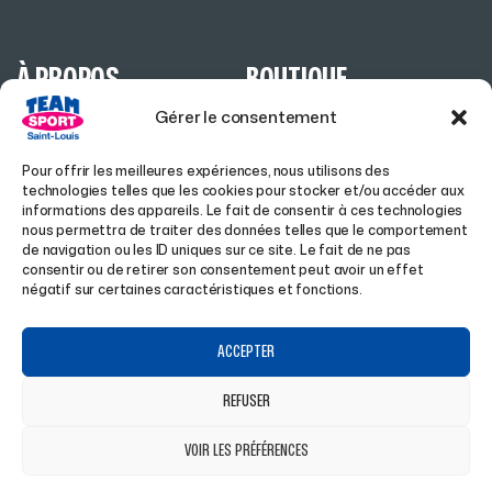
À PROPOS
BOUTIQUE
Gérer le consentement
ACCUEIL
HOMME
Pour offrir les meilleures expériences, nous utilisons des
A PROPOS
FEMME
technologies telles que les cookies pour stocker et/ou accéder aux
informations des appareils. Le fait de consentir à ces technologies
MAGASIN À SAINT-LOUIS
HIVER
nous permettra de traiter des données telles que le comportement
de navigation ou les ID uniques sur ce site. Le fait de ne pas
CLUBS
RANDONNÉE
consentir ou de retirer son consentement peut avoir un effet
négatif sur certaines caractéristiques et fonctions.
ENTREPRISES
LIFESTYLE
AIDE
SUIVEZ-NOUS
ACCEPTER
REFUSER
CONDITIONS GÉNÉRALES DE VENTE
FACEBOOK
VOIR LES PRÉFÉRENCES
POLITIQUE DE COOKIES
INSTAGRAM
POLITIQUE DE CONFIDENTIALITÉ